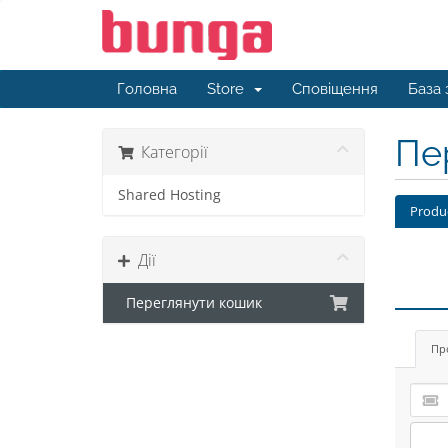
Головна
Store
Сповіщення
База 
Пе
Категорії
Shared Hosting
Produ
Дії
Переглянути кошик
Пр