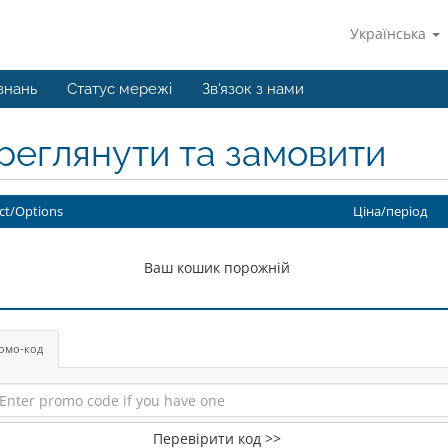
Українська
знань
Статус мережі
Зв'язок з нами
реглянути та замовити
ct/Options
Ціна/період
Ваш кошик порожній
омо-код
Перевірити код >>